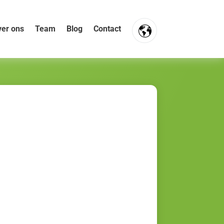
er ons
Team
Blog
Contact
FR
NL
EN