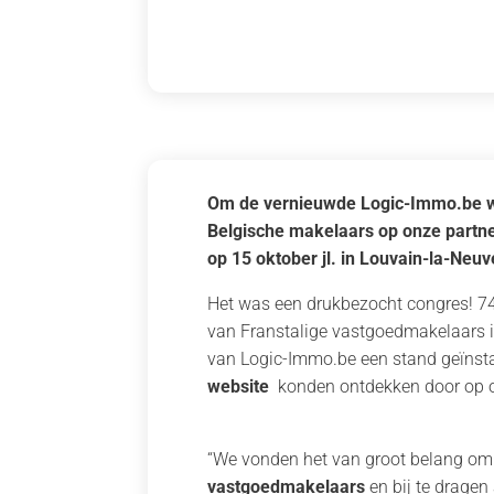
Om de vernieuwde Logic-Immo.be we
Belgische makelaars op onze partn
op 15 oktober jl. in Louvain-la-Neuv
Het was een drukbezocht congres! 74
van Franstalige vastgoedmakelaars 
van Logic-Immo.be een stand geïnst
website
konden ontdekken door op on
“We vonden het van groot belang om
vastgoedmakelaars
en bij te dragen