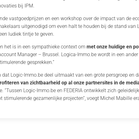
novaties bij IPM.
ende vastgoedprijzen en een workshop over de impact van de ecol
kelaars uitgenodigd om even halt te houden bij de stand van 
n ludiek tintje te geven.
r en het is in een sympathieke context om
met onze huidige en pot
 Account Manager – Brussel. Logica-Immo.be wordt in een ander
 stimulerende gesprekken.”
 dat Logic-Immo.be deel uitmaakt van een grote persgroep en 
ofiteren van zichtbaarheid op al onze partnersites in de medi
ie. “Tussen Logic-Immo.be en FEDERIA ontwikkelt zich geleidelij
tot stimulerende gezamenlijke projecten”, voegt Michel Mabille e