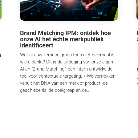
Brand Matching IPM: ontdek hoe
onze AI het échte merkpubliek
identificeert
Wat als uw kerndoelgroep toch niet helemaal is
d
wie u denkt? Dit is de uitdaging van onze eigen
AI en "Brand Matching", een intern ontwikkelde
tool voor contextuele targeting. « We vertrekken
vanuit het DNA van een merk of product -de
.
geschiedenis, de doelgroep en de...