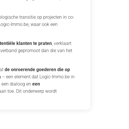
ogische transitie op projecten in co-
Logic-Immo.be, waar ook een
entiële klanten te praten
, verklaart
 verband gepromoot dan die van het
dat
de onroerende goederen die op
a
– een element dat Logic-Immo.be in
k een dialoog en
een
raan toe. Dit onderwerp wordt