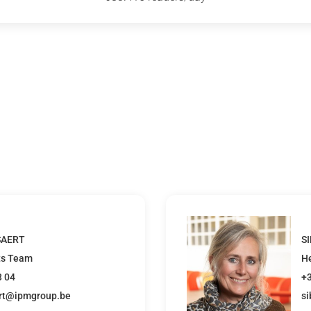
SAERT
S
ts Team
H
3 04
+3
ert@ipmgroup.be
s