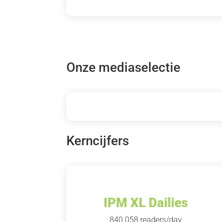
Onze mediaselectie
Kerncijfers
IPM XL Dailies
840.058 readers/day