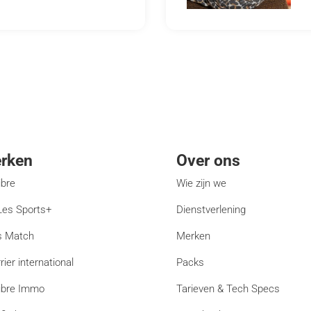
rken
Over ons
ibre
Wie zijn we
es Sports+
Dienstverlening
s Match
Merken
rier international
Packs
ibre Immo
Tarieven & Tech Specs