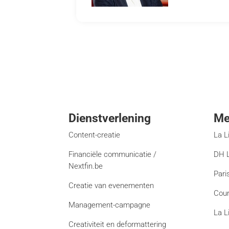
Dienstverlening
Me
Content-creatie
La L
Financiële communicatie /
DH L
Nextfin.be
Pari
Creatie van evenementen
Cour
Management-campagne
La L
Creativiteit en deformattering