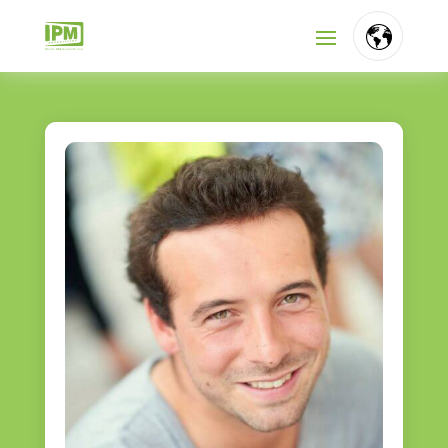
FR
NL
EN