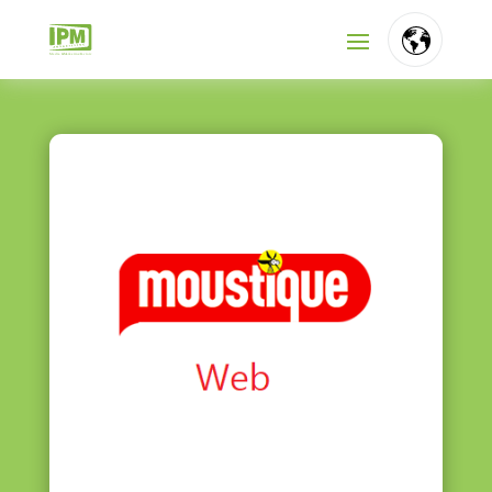
FR
NL
EN