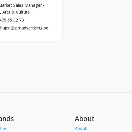
Market Sales Manager -
, Arts & Culture
475 55 32 78
a.hupin@ipmadvertising.be
ands
About
ibre
About