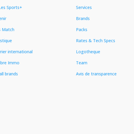
es Sports+
Services
enir
Brands
s Match
Packs
stique
Rates & Tech Specs
rier international
Logotheque
ibre Immo
Team
all brands
Avis de transparence