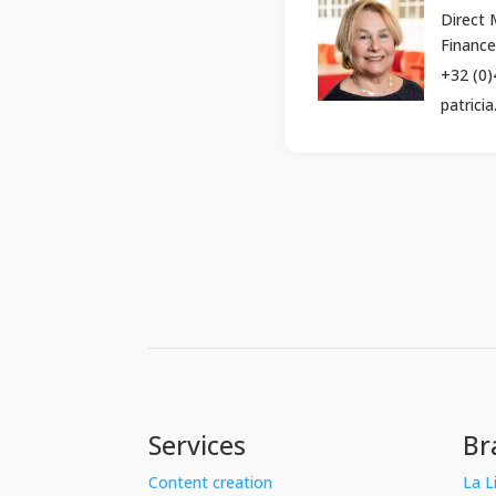
Direct 
Finance
+32 (0)
patrici
Services
Br
Content creation
La L