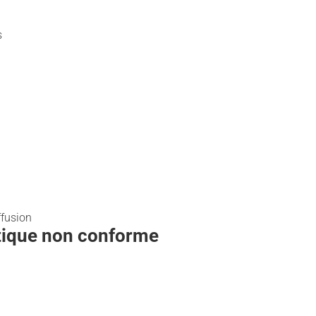
s
ffusion
itique non conforme