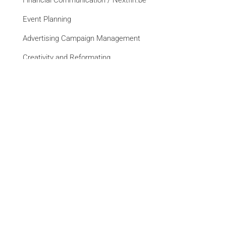
Event Planning
Advertising Campaign Management
Creativity and Reformating
Website Creation
See all services
Brands
La Libre
DH Les Sports+
L'Avenir
Paris Match