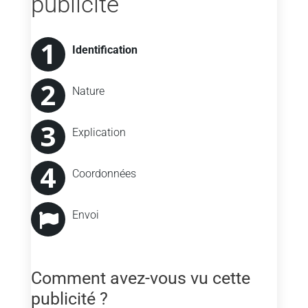
publicité
Nature de la non-
Explication détaillée
Identification
conformité
Nature
Explication
Coordonnées
Envoi
Comment avez-vous vu cette
publicité ?