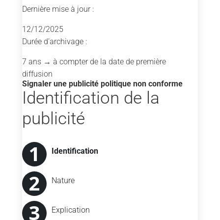
Dernière mise à jour :
12/12/2025
Durée d’archivage :
7 ans
→ à compter de la date de première
diffusion
Signaler une publicité politique non conforme
Identification de la
publicité
Nature de la non-
Explication détaillée
Identification
conformité
Nature
Explication