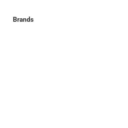
Brands
La Libre
DH Les Sports+
L'Avenir
Paris Match
Moustique
Courrier international
La Libre Immo
See all brands
About