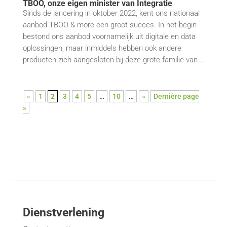
TBOO, onze eigen minister van Integratie
Sinds de lancering in oktober 2022, kent ons nationaal
aanbod TBOO & more een groot succes. In het begin
bestond ons aanbod voornamelijk uit digitale en data
oplossingen, maar inmiddels hebben ook andere
producten zich aangesloten bij deze grote familie van...
«
1
2
3
4
5
…
10
…
»
Dernière page
»
Dienstverlening