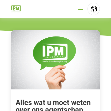
FR
NL
EN
Alles wat u moet weten
over ons agentschap