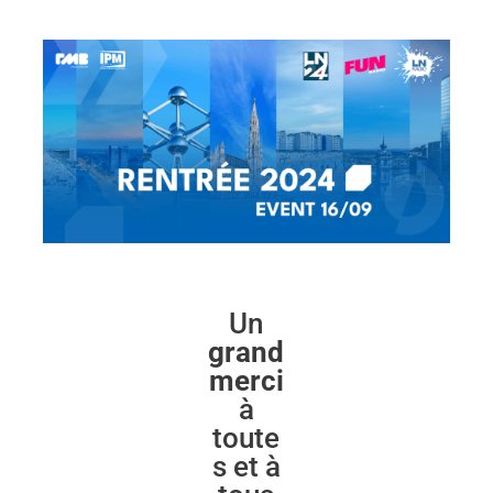
Un
grand
merci
à
toute
s et à