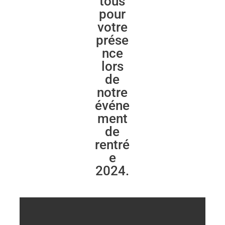
tous
pour
votre
prése
nce
lors
de
notre
événe
ment
de
rentré
e
2024.